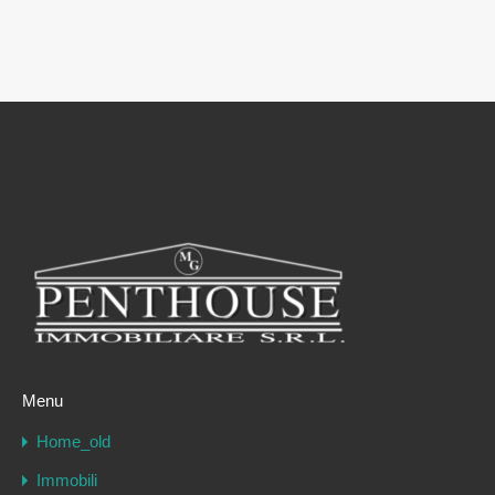
Menu
Home_old
Immobili