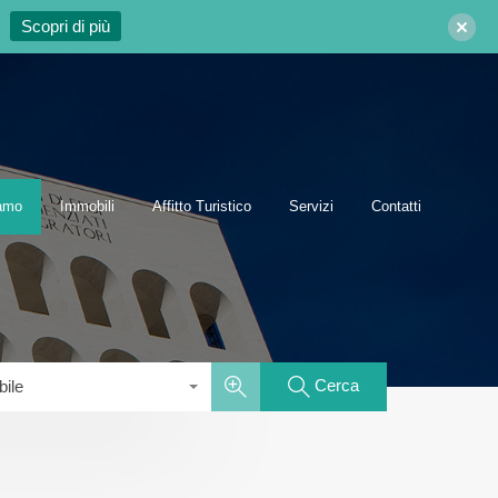
Scopri di più
Chi siamo
Immobili
Affitto Turistico
Servizi
Contatti
iamo
Immobili
Affitto Turistico
Servizi
Contatti
Cerca
bile