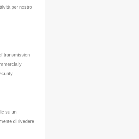
tività per nostro
of transmission
ommercially
curity.
lic su un
amente di rivedere