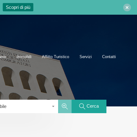
Scopri di più
Chi siamo
Immobili
Affitto Turistico
Servizi
Contatti
iamo
Immobili
Affitto Turistico
Servizi
Contatti
Cerca
bile