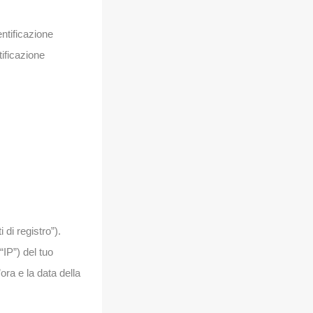
entificazione
tificazione
 di registro”).
“IP”) del tuo
’ora e la data della