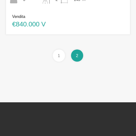
Vendita
€840.000 V
1
2