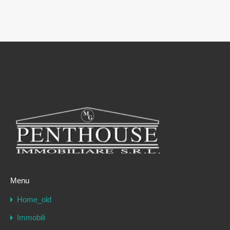
Menu
Home_old
Immobili